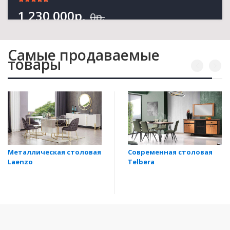
1 230 000р.
0р.
Самые продаваемые
24
15
57
51
товары
DAYS
HRS
MINS
SECS
Торопитесь! Кол-во ограничено.
Акция
Металлическая столовая
Современная столовая
Laenzo
Telbera