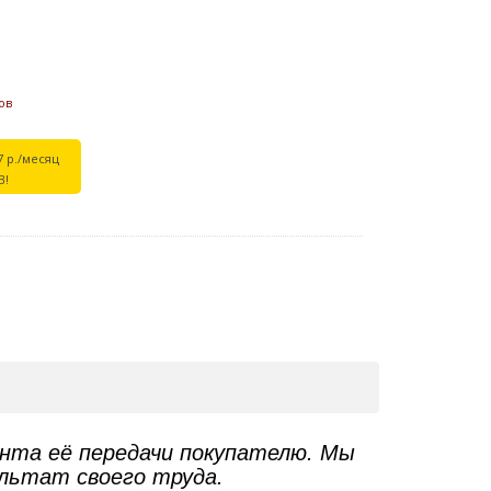
ов
7 р./месяц
В!
ента её передачи покупателю. Мы
ультат своего труда.