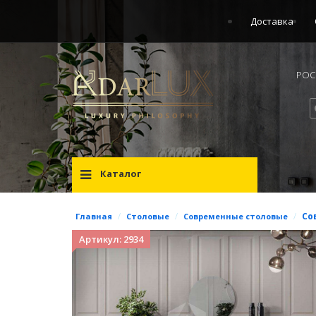
Доставка
РОСС
Каталог
/
/
/
Со
Главная
Столовые
Современные столовые
Артикул: 2934