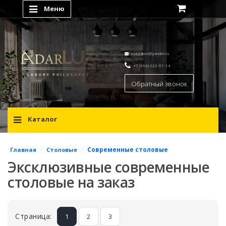
Меню
vsezakazi@yandex.ru
+7 (964) 622-01-14
Обратный звонок
Каталог
/
/
Современные столовые
Главная
Столовые
Эксклюзивные современные
столовые на заказ
Страница:
1
2
3