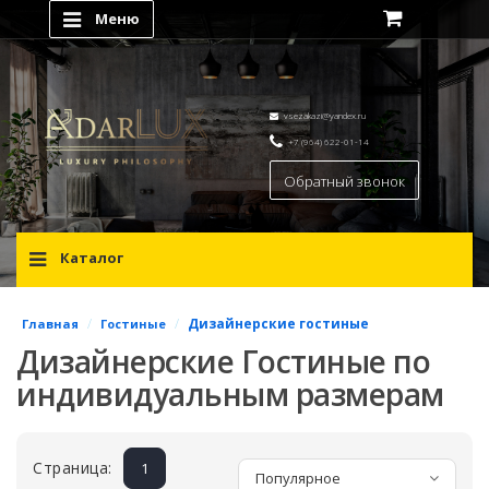
Меню
vsezakazi@yandex.ru
+7 (964) 622-01-14
Обратный звонок
Каталог
/
/
Дизайнерские гостиные
Главная
Гостиные
Дизайнерские Гостиные по
индивидуальным размерам
Страница:
1
Популярное