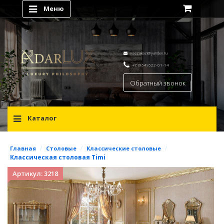
Меню
vsezakazi@yandex.ru
+7 (964) 622-01-14
Обратный звонок
Каталог
/
/
/
Главная
Столовые
Классические столовые
Классическая столовая Timi
Артикул: 3218