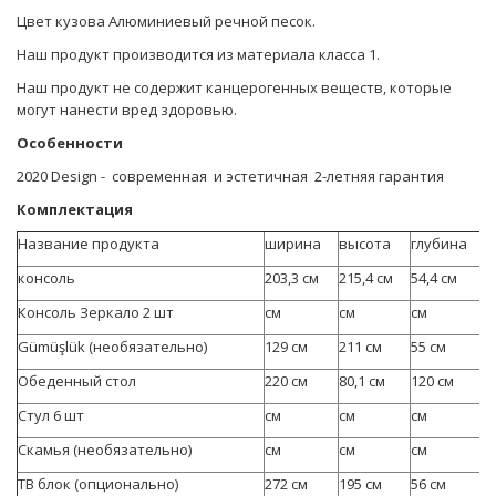
Цвет кузова Алюминиевый речной песок.
Наш продукт производится из материала класса 1.
Наш продукт не содержит канцерогенных веществ, которые
могут нанести вред здоровью.
Особенности
2020 Design - современная и эстетичная 2-летняя гарантия
Комплектация
Название продукта
ширина
высота
глубина
консоль
203,3 см
215,4 см
54,4 см
Консоль Зеркало 2 шт
см
см
см
Gümüşlük (необязательно)
129 см
211 см
55 см
Обеденный стол
220 см
80,1 см
120 см
Стул 6 шт
см
см
см
Скамья (необязательно)
см
см
см
ТВ блок (опционально)
272 см
195 см
56 см