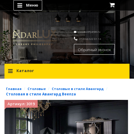
Меню
vsezakazi@yandex.ru
+7 (964) 622-01-14
Обратный звонок
Каталог
/
/
/
Главная
Столовые
Столовые в стиле Авангард
Столовая в стиле Авангард Beenza
Артикул: 3019