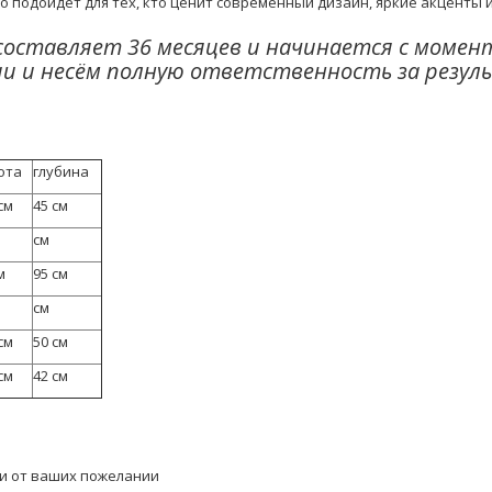
о подойдёт для тех, кто ценит современный дизайн, яркие акценты
составляет 36 месяцев и начинается с момен
ии и несём полную ответственность за резул
ота
глубина
см
45 см
см
м
95 см
см
см
50 см
см
42 см
ти от ваших пожелании