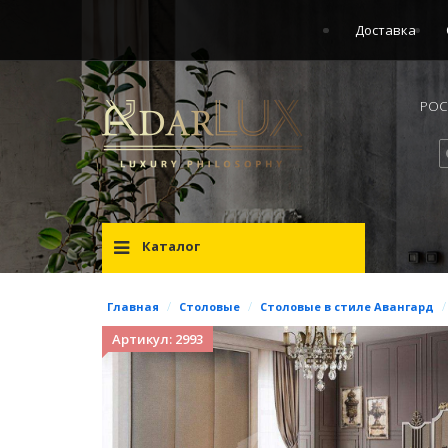
Доставка
РОСС
Каталог
/
/
/
Главная
Столовые
Столовые в стиле Авангард
Артикул: 2993