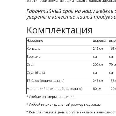
эстетически впечатляющим. Такая столовая идеальн
Гарантийный срок на нашу мебель 
уверены в качестве нашей продукц
Комплектация
Название
ширина
выс
Консоль
215 см
168 
Зеркало
см
см
Стол
200 см
79 с
Стул (6 шт.)
см
см
ТВ блок (опционально)
245 см
158 
Маленький стол (необязательно)
80 см
120 
* Любые размеры в наличии.
* Любой индивидуальный размер под заказ
* Комплектация и цены могут меняться в зависимос