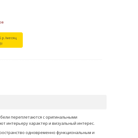
ов
6 р./месяц
В!
мебели переплетаются с оригинальными
ют интерьеру характер и визуальный интерес.
 пространство одновременно функциональным и