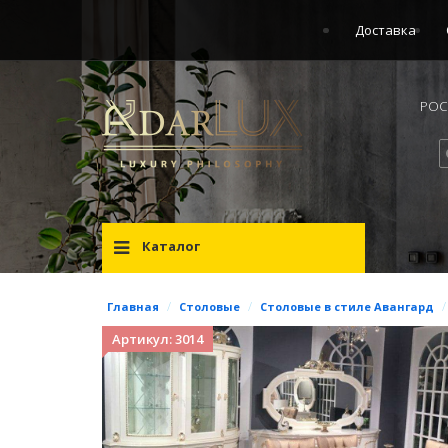
Доставка
РОСС
Каталог
/
/
/
Главная
Столовые
Столовые в стиле Авангард
Артикул: 3014