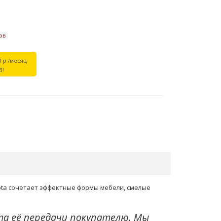
ов
8 р./месяц
В!
nota сочетает эффектные формы мебели, смелые
та её передачи покупателю. Мы