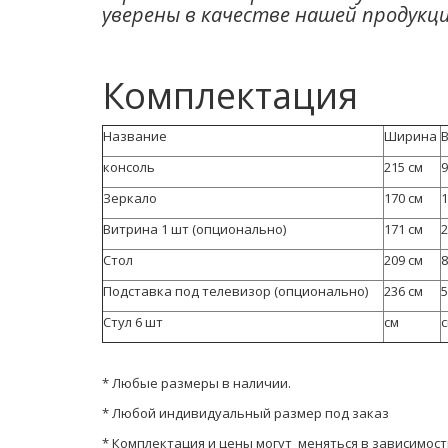
уверены в качестве нашей продукц
Комплектация
Название
Ширина
консоль
215 см
9
Зеркало
170 см
1
Витрина 1 шт (опционально)
171 см
2
Стол
209 см
8
Подставка под телевизор (опционально)
236 см
5
Стул 6 шт
см
* Любые размеры в наличии.
* Любой индивидуальный размер под заказ
* Комплектация и цены могут меняться в зависимос