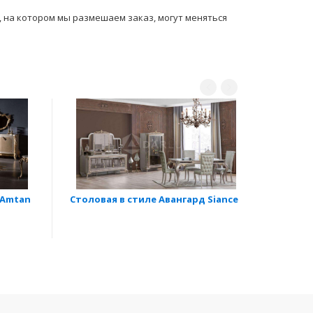
ы, на котором мы размешаем заказ, могут мeняться
 Amtan
Столовая в стиле Авангард Siance
Столов