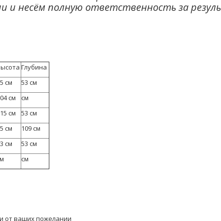
ии и несём полную ответственность за резул
Высота
Глубина
5 см
53 см
04 см
см
15 см
53 см
5 см
109 см
3 см
53 см
см
см
ти от ваших пожелании