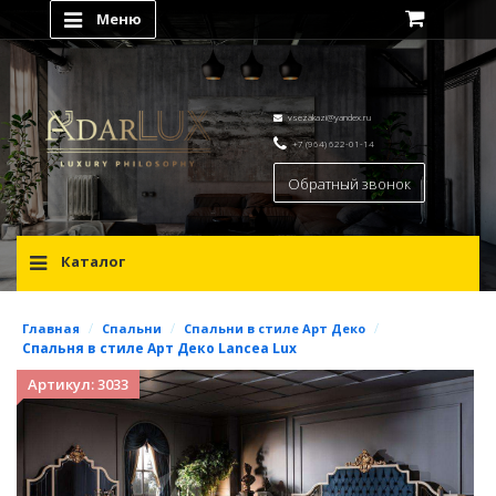
Меню
vsezakazi@yandex.ru
+7 (964) 622-01-14
Обратный звонок
Каталог
/
/
/
Главная
Спальни
Спальни в стиле Арт Деко
Спальня в стиле Арт Деко Lancea Lux
Артикул: 3033