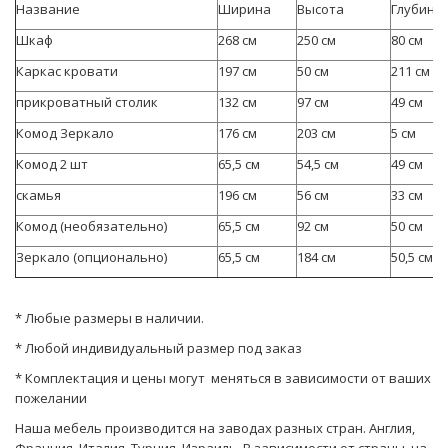
Название
Ширина
Высота
Глубина
Шкаф
268 см
250 см
80 см
Каркас кровати
197 см
50 см
211 см
прикроватный столик
132 см
97 см
49 см
Комод Зеркало
176 см
203 см
5 см
Комод 2 шт
65,5 см
54,5 см
49 см
скамья
196 см
56 см
33 см
Комод (необязательно)
65,5 см
92 см
50 см
Зеркало (опционально)
65,5 см
184 см
50,5 см
* Любые размеры в наличии.
* Любой индивидуальный размер под заказ
* Комплектация и цены могут меняться в зависимости от ваших
пожелании
Наша мебель производится на заводах разных стран. Англия,
Франция, Италия, Турция, Израиль. В зависимости от страны, на