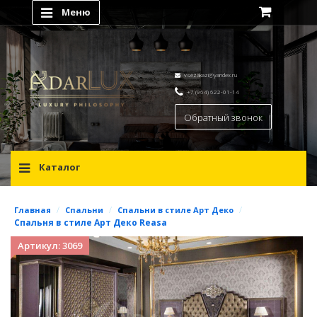
Меню
vsezakazi@yandex.ru
+7 (964) 622-01-14
Обратный звонок
Каталог
/
/
/
Главная
Спальни
Спальни в стиле Арт Деко
Спальня в стиле Арт Деко Reasa
Артикул: 3069