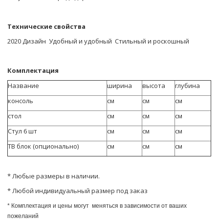
Технические свойства
2020 Дизайн Удобный и удобный Стильный и роскошный
Комплектация
Название
ширина
высота
глубина
консоль
см
см
см
стол
см
см
см
Стул 6 шт
см
см
см
ТВ блок (опционально)
см
см
см
* Любые размеры в наличии.
* Любой индивидуальный размер под заказ
* Комплектация и цены могут меняться в зависимости от ваших
пожеланий