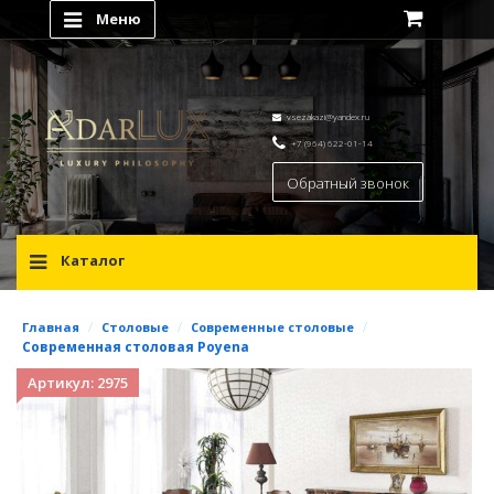
Меню
vsezakazi@yandex.ru
+7 (964) 622-01-14
Обратный звонок
Каталог
/
/
/
Главная
Столовые
Современные столовые
Современная столовая Poyena
Артикул: 2975