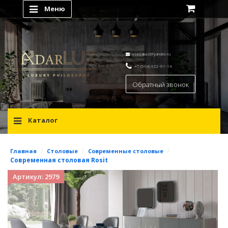
Меню
vsezakazi@yandex.ru
+7 (964) 622-01-14
Обратный звонок
Каталог
/
/
/
Главная
Столовые
Современные столовые
Современная столовая Rosit
Артикул: 2979