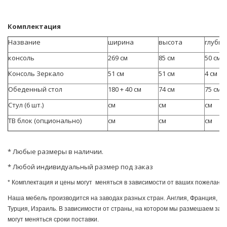
Комплектация
Название
ширина
высота
глубин
консоль
269 ​​см
85 см
50 см
Консоль Зеркало
51 см
51 см
4 см
Обеденный стол
180 + 40 см
74 см
75 см
Стул (6 шт.)
см
см
см
ТВ блок (опционально)
см
см
см
* Любые размеры в наличии.
* Любой индивидуальный размер под заказ
* Комплектация и цены могут меняться в зависимости от ваших пожелани
Наша мебель производится на заводах разных стран. Англия, Франция, Ит
Турция, Израиль. В зависимости от страны, на котором мы размешаем зака
могут мeняться сроки поставки.