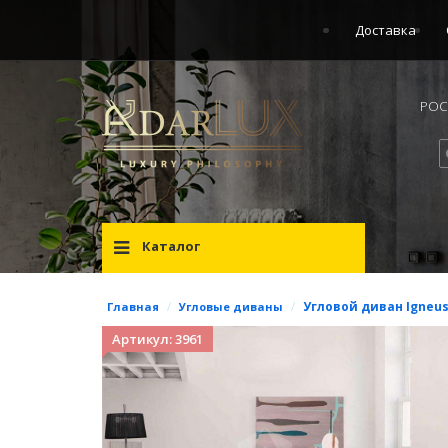
Доставка
РОСС
Каталог
/
/
Угловой диван Igneus
Главная
Угловые диваны
Артикул: 3961