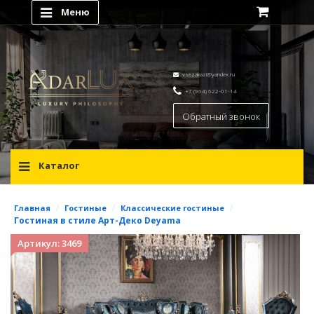
Меню
vsezakazi@yandex.ru
+7 (964) 622-01-14
Обратный звонок
Каталог
/
/
/
Главная
Гостиные
Классические гостиные
Гостиная в стиле Арт-Деко Deyama
Артикул: 3469