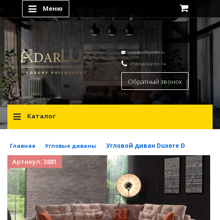
Меню
vsezakazi@yandex.ru
+7 (964) 622-01-14
Обратный звонок
Каталог
/
/
Угловой диван Duxere D
Главная
Угловые диваны
Артикул: 3881