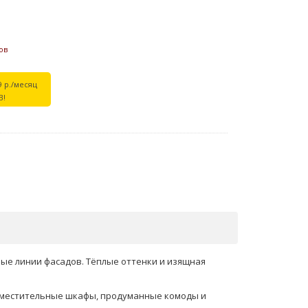
ов
9 р./месяц
В!
ые линии фасадов. Тёплые оттенки и изящная
Вместительные шкафы, продуманные комоды и