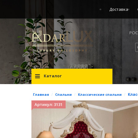
Доставка
РОСС
Каталог
/
/
/
Клас
Главная
Спальни
Классические спальни
Артикул: 3131