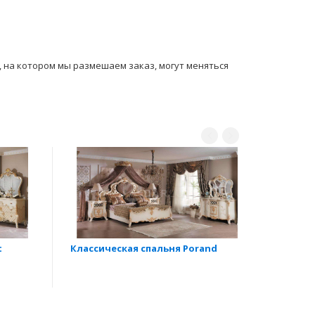
ы, на котором мы размешаем заказ, могут мeняться
t
Классическая спальня Porand
Класси