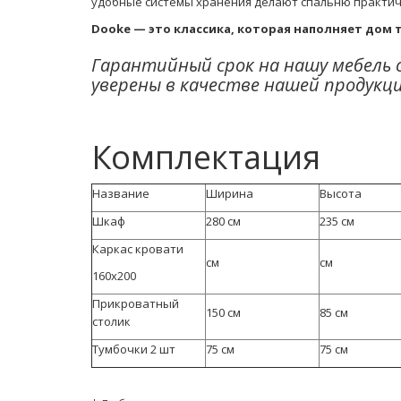
удобные системы хранения делают спальню практич
Dooke — это классика, которая наполняет дом
Гарантийный срок на нашу мебель 
уверены в качестве нашей продукц
Комплектация
Название
Ширина
Высота
Шкаф
280 см
235 см
Каркас кровати
см
см
160х200
Прикроватный
150 см
85 см
столик
Тумбочки 2 шт
75 см
75 см