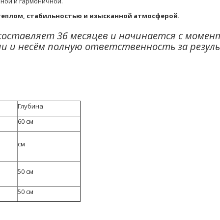
ной и гармоничной.
 теплом, стабильностью и изысканной атмосферой.
составляет 36 месяцев и начинается с момен
ии и несём полную ответственность за резул
Глубина
60 см
см
50 см
50 см