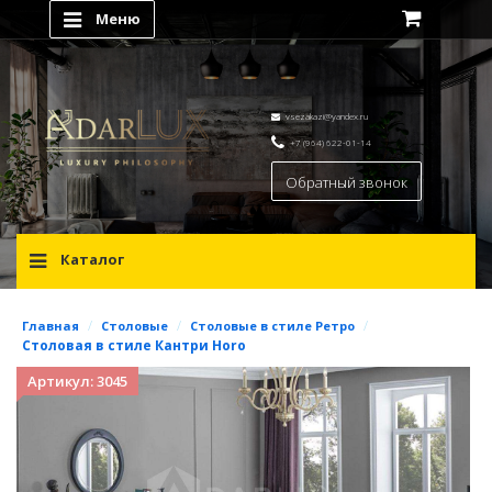
Меню
vsezakazi@yandex.ru
+7 (964) 622-01-14
Обратный звонок
Каталог
/
/
/
Главная
Столовые
Столовые в стиле Ретро
Столовая в стиле Кантри Horo
Артикул: 3045