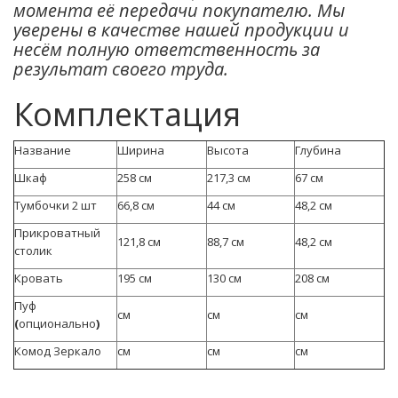
момента её передачи покупателю. Мы
уверены в качестве нашей продукции и
несём полную ответственность за
результат своего труда.
Комплектация
Название
Ширина
Высота
Глубина
Шкаф
258 см
217,3 см
67 см
Тумбочки 2 шт
66,8 см
44 см
48,2 см
Прикроватный
121,8 см
88,7 см
48,2 см
столик
Кровать
195 см
130 см
208 см
Пуф
см
см
см
(
опционально
)
Комод Зеркало
см
см
см