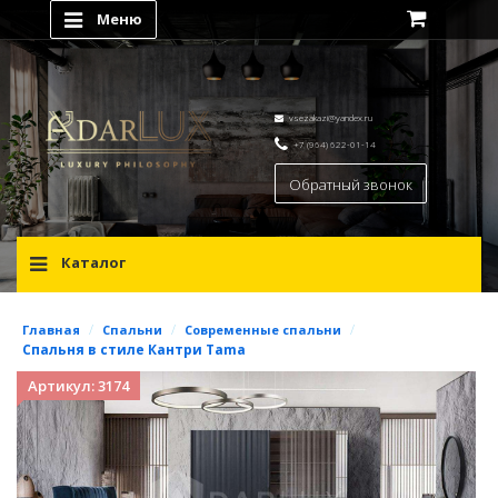
Меню
vsezakazi@yandex.ru
+7 (964) 622-01-14
Обратный звонок
Каталог
/
/
/
Главная
Спальни
Современные спальни
Спальня в стиле Кантри Tama
Артикул: 3174