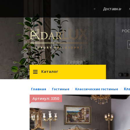
Доставка
РОСС
Каталог
/
/
/
Кл
Главная
Гостиные
Классические гостиные
Артикул: 3350