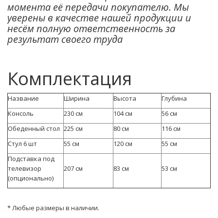
момента её передачи покупателю. Мы
уверены в качестве нашей продукции и
несём полную ответственность за
результат своего труда
Комплектация
Название
Ширина
Высота
Глубина
Консоль
230 см
104 см
56 см
Обеденный стол
225 см
80 см
116 см
Стул 6 шт
55 см
120 см
55 см
Подставка под
телевизор
207 см
83 см
53 см
(опционально)
* Любые размеры в наличии.