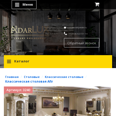
Меню
vsezakazi@yandex.ru
+7 (964) 622-01-14
Обратный звонок
Каталог
/
/
/
Главная
Столовые
Классические столовые
Классическая столовая Afir
Артикул: 3240