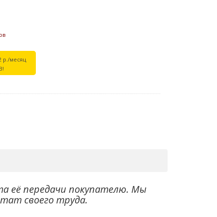
ов
2 р./месяц
В!
та её передачи покупателю. Мы
ьтат своего труда.