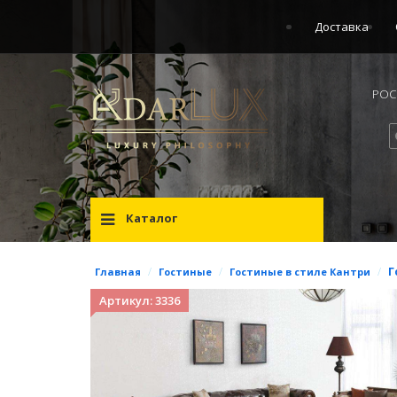
Доставка
РОСС
Каталог
/
/
/
Г
Главная
Гостиные
Гостиные в стиле Кантри
Артикул: 3336