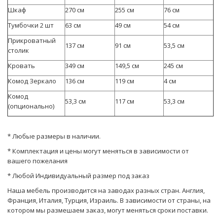
Шкаф
270 см
255 см
76 см
Тумбочки 2 шт
63 см
49 см
54 см
Прикроватный
137 см
91 см
53,5 см
столик
Кровать
349 см
149,5 см
245 см
Комод Зеркало
136 см
119 см
4 см
Комод
53,3 см
117 см
53,3 см
(опционально)
* Любые размеры в наличии.
* Комплектация и цены могут меняться в зависимости от
вашего пожелания
* Любой Индивидуальный размер под заказ
Наша мебель производится на заводах разных стран. Англия,
Франция, Италия, Турция, Израиль. В зависимости от страны, на
котором мы размешаем заказ, могут мeняться сроки поставки.