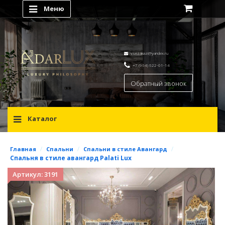
Меню
vsezakazi@yandex.ru
+7 (964) 622-01-14
Обратный звонок
Каталог
/
/
/
Главная
Спальни
Спальни в стиле Авангард
Спальня в стиле авангард Palati Lux
Артикул: 3191