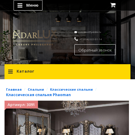
Меню
vsezakazi@yandex.ru
+7 (964) 622-01-14
Обратный звонок
Каталог
/
/
/
Главная
Спальни
Классические спальни
Классическая спальня Phaoman
Артикул: 3091