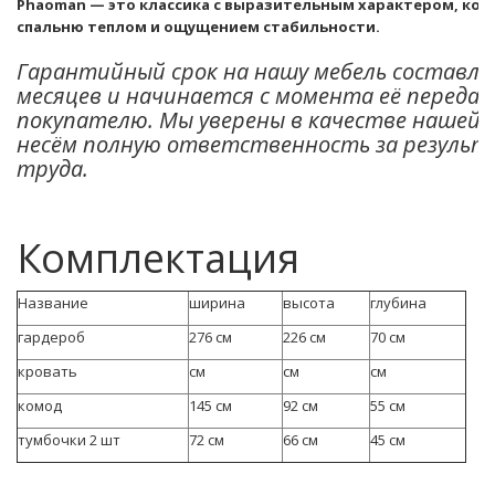
Phaoman — это классика с выразительным характером, кот
спальню теплом и ощущением стабильности.
Гарантийный срок на нашу мебель составля
месяцев и начинается с момента её передач
покупателю. Мы уверены в качестве нашей 
несём полную ответственность за результ
труда.
Комплектация
Название
ширина
высота
глубина
гардероб
276 см
226 см
70 см
кровать
см
см
см
комод
145 см
92 см
55 см
тумбочки 2 шт
72 см
66 см
45 см