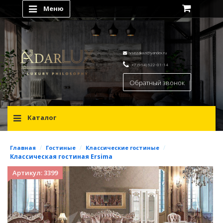
Меню
vsezakazi@yandex.ru
+7 (964) 622-01-14
Обратный звонок
Каталог
/
/
/
Главная
Гостиные
Классические гостиные
Классическая гостиная Ersima
Артикул: 3399