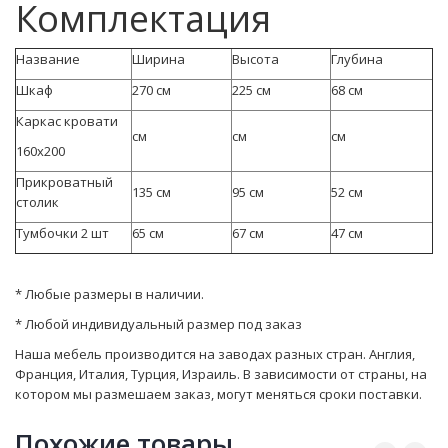
Комплектация
Название
Ширина
Высота
Глубина
Шкаф
270 см
225 см
68 см
Каркас кровати
см
см
см
160х200
Прикроватный
135 см
95 см
52 см
столик
Тумбочки 2 шт
65 см
67 см
47 см
* Любые размеры в наличии.
* Любой индивидуальный размер под заказ
Наша мебель производится на заводах разных стран. Англия,
Франция, Италия, Турция, Израиль. В зависимости от страны, на
котором мы размешаем заказ, могут мeняться сроки поставки.
Похожие товары