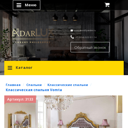
Меню
vsezakazi@yandex.ru
+7 (964) 622-01-14
Обратный звонок
Каталог
/
/
/
Главная
Спальни
Классические спальни
Классическая спальня Vomta
Артикул: 3133