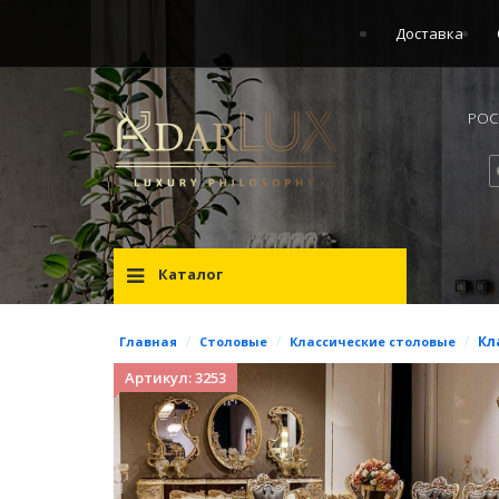
Доставка
РОСС
Каталог
/
/
/
Кл
Главная
Столовые
Классические столовые
Артикул: 3253