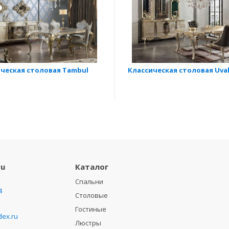
ческая столовая Tambul
Классическая столовая Uva
ru
Каталог
Спальни
4
Столовые
Гостиные
ex.ru
Люстры