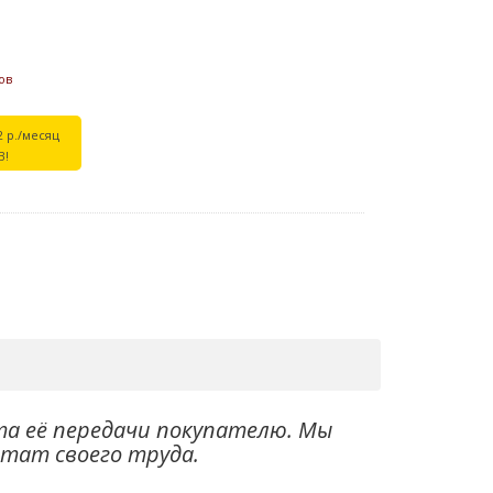
ов
2 р./месяц
В!
та её передачи покупателю. Мы
ьтат своего труда.