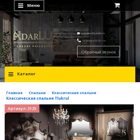
Меню
vsezakazi@yandex.ru
+7 (964) 622-01-14
Обратный звонок
Каталог
/
/
/
Главная
Спальни
Классические спальни
Классическая спальня Tlukrul
Артикул: 3125