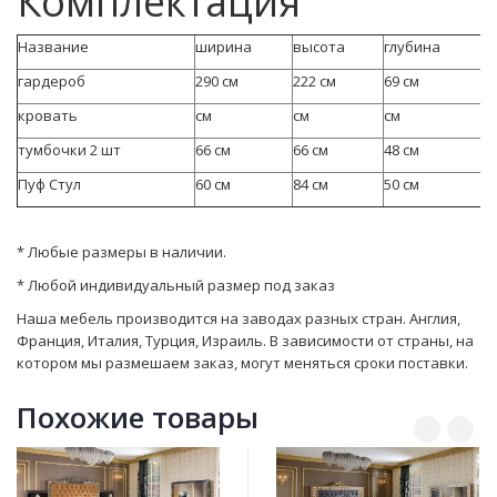
Комплектация
Название
ширина
высота
глубина
гардероб
290 см
222 см
69 см
кровать
см
см
см
тумбочки 2 шт
66 см
66 см
48 см
Пуф Стул
60 см
84 см
50 см
* Любые размеры в наличии.
* Любой индивидуальный размер под заказ
Наша мебель производится на заводах разных стран. Англия,
Франция, Италия, Турция, Израиль. В зависимости от страны, на
котором мы размешаем заказ, могут мeняться сроки поставки.
Похожие товары