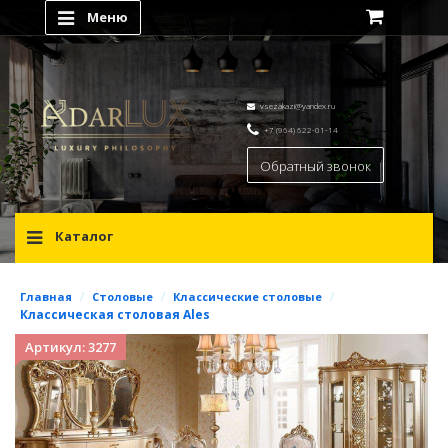
Меню
vsezakazi@yandex.ru
+7 (964) 622-01-14
Обратный звонок
Каталог
/
/
/
Главная
Столовые
Классические столовые
Классическая столовая Ales
Артикул: 3277